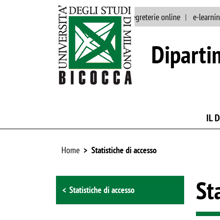
ateneo
rubrica
segreterie online
e-learni
Diparti
IL 
Home
Statistiche di accesso
Browse the section
St
Statistiche di accesso