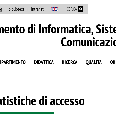
Salta al contenuto principale
ng
biblioteca
intranet
CERCA
mento di Informatica, Sist
Comunicazi
DIPARTIMENTO
DIDATTICA
RICERCA
QUALITÀ
OR
atistiche di accesso