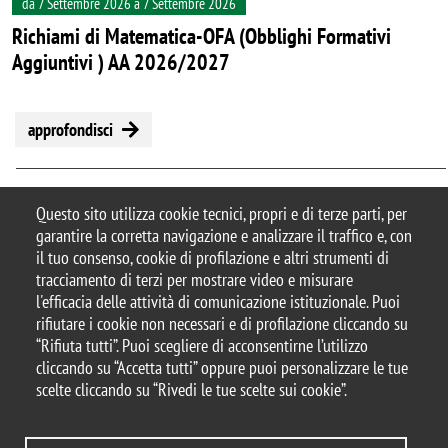
da 7 Settembre 2026 a 7 Settembre 2026
Richiami di Matematica-OFA (Obblighi Formativi
Aggiuntivi ) AA 2026/2027
approfondisci
Questo sito utilizza cookie tecnici, propri e di terze parti, per
garantire la corretta navigazione e analizzare il traffico e, con
© 2025 Dipartimento di Informatica,
il tuo consenso, cookie di profilazione e altri strumenti di
Sistemistica e Comunicazione – Università degli
tracciamento di terzi per mostrare video e misurare
Studi di Milano-Bicocca
l'efficacia delle attività di comunicazione istituzionale. Puoi
Viale Sarca, 336 - 20126, Milano
rifiutare i cookie non necessari e di profilazione cliccando su
Casella PEC:
ateneo.bicocca@pec.unimib.it
“Rifiuta tutti”. Puoi scegliere di acconsentirne l’utilizzo
Email Redazione
cliccando su “Accetta tutti” oppure puoi personalizzare le tue
Web:
redazioneweb.disco@unimib.it
scelte cliccando su “Rivedi le tue scelte sui cookie”.