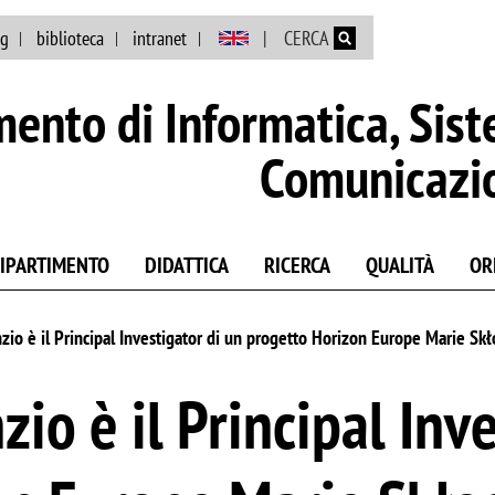
Salta al contenuto principale
ng
biblioteca
intranet
CERCA
mento di Informatica, Sist
Comunicazi
DIPARTIMENTO
DIDATTICA
RICERCA
QUALITÀ
OR
io è il Principal Investigator di un progetto Horizon Europe Marie Sk
io è il Principal Inve