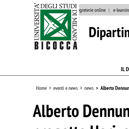
ateneo
rubrica
segreterie online
e-learni
Diparti
IL 
Home
eventi e news
news
Alberto Dennunz
Alberto Dennunz