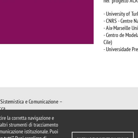
nel progetto AC
- University of Tur
- CNRS - Centre Na
- Aix-Marseille Uni
- Centro de Model
Cile)
- Universidade Pre
 Sistemistica e Comunicazione –
cca
ntire la corretta navigazione e
mib.it
e altri strumenti di tracciamento
.disco@unimib.it
comunicazione istituzionale. Puoi