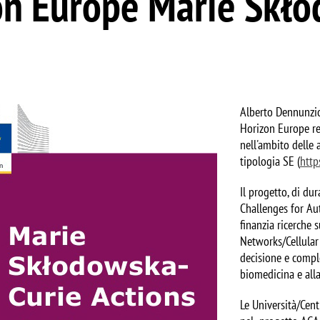
on Europe Marie Skł
Alberto Dennunzio
Horizon Europe re
nell'ambito delle 
tipologia SE (
http
Il progetto, di du
Challenges for A
finanzia ricerche
Networks/Cellular
decisione e comple
biomedicina e alla
Le Università/Cent