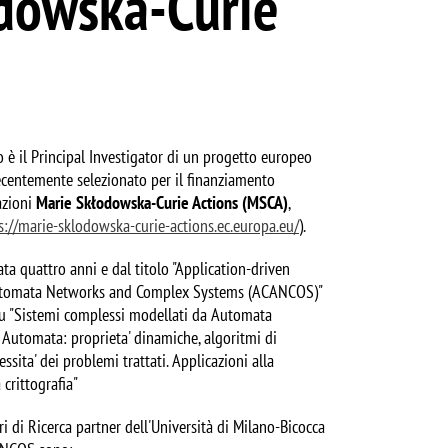
odowska-Curie
 è il Principal Investigator di un progetto europeo
centemente selezionato per il finanziamento
azioni
Marie Skłodowska-Curie Actions (MSCA)
,
s://marie-sklodowska-curie-actions.ec.europa.eu/
).
rata quattro anni e dal titolo "Application-driven
utomata Networks and Complex Systems (ACANCOS)"
 su "Sistemi complessi modellati da Automata
 Automata: proprieta' dinamiche, algoritmi di
ssita' dei problemi trattati. Applicazioni alla
 crittografia"
ri di Ricerca partner dell'Università di Milano-Bicocca