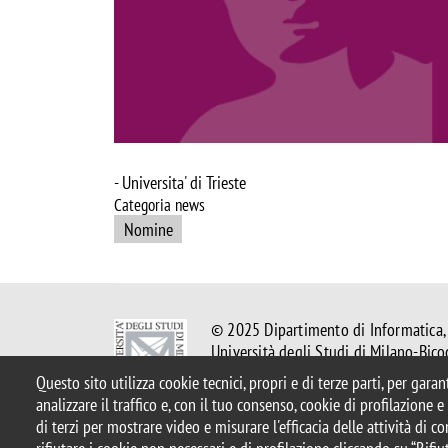
- Universita' di Trieste
Categoria news
Nomine
© 2025 Dipartimento di Informatica,
Università degli Studi di Milano-Bico
Viale Sarca, 336 - 20126, Milano
Questo sito utilizza cookie tecnici, propri e di terze parti, per gara
Casella PEC:
ateneo.bicocca@pec.uni
analizzare il traffico e, con il tuo consenso, cookie di profilazione 
Email Redazione Web:
redazioneweb
di terzi per mostrare video e misurare l'efficacia delle attività di 