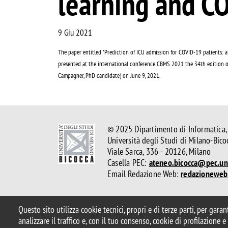
learning and C
9 Giu 2021
The paper entitled "Prediction of ICU admission for COVID-19 patients:
presented at the international conference CBMS 2021 the 34th edition o
Campagner, PhD candidate) on June 9, 2021.
© 2025 Dipartimento di Informatica,
Università degli Studi di Milano-Bico
Viale Sarca, 336 - 20126, Milano
Casella PEC:
ateneo.bicocca@pec.uni
Email Redazione Web:
redazioneweb
Note legali
Privacy e cookie policy
Amministrazione tras
Questo sito utilizza cookie tecnici, propri e di terze parti, per gara
Accessibilità
Statistiche di accesso
Rivedi le tue scelte s
analizzare il traffico e, con il tuo consenso, cookie di profilazione 