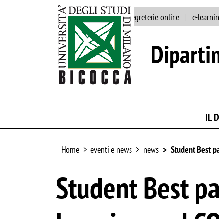
ateneo
rubrica
segreterie online
e-learni
Diparti
IL 
Home
eventi e news
news
Student Best p
Student Best p