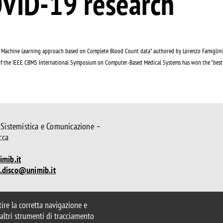
OVID-19 research
 a Machine Learning approach based on Complete Blood Count data" authored by Lorenzo Famiglini,
f the IEEE CBMS International Symposium on Computer-Based Medical Systems has won the "best s
 Sistemistica e Comunicazione –
cca
mib.it
.disco@unimib.it
parente
Dichiarazione di accessibilità
ntire la corretta navigazione e
ui cookie
e altri strumenti di tracciamento