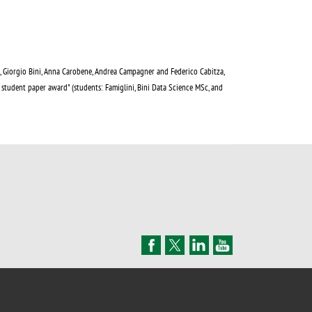
 Giorgio Bini, Anna Carobene, Andrea Campagner and Federico Cabitza,
tudent paper award" (students: Famiglini, Bini Data Science MSc, and
MAPPA DEL SITO
CONTATTI