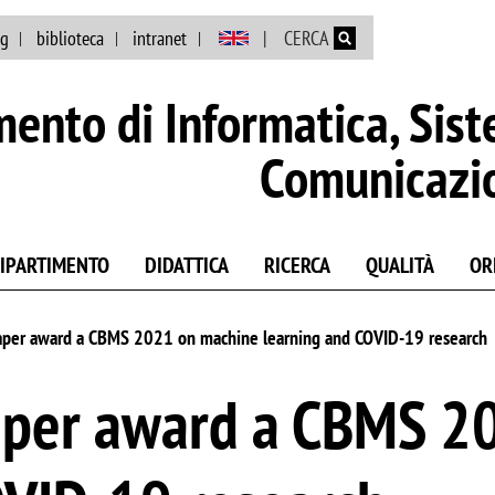
Salta al contenuto principale
ng
biblioteca
intranet
CERCA
mento di Informatica, Sist
Comunicazi
DIPARTIMENTO
DIDATTICA
RICERCA
QUALITÀ
OR
aper award a CBMS 2021 on machine learning and COVID-19 research
aper award a CBMS 2