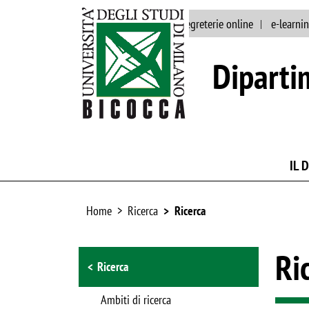
ateneo
rubrica
segreterie online
e-learni
Diparti
IL 
Home
Ricerca
Ricerca
Browse the section
Ri
Ricerca
Ambiti di ricerca