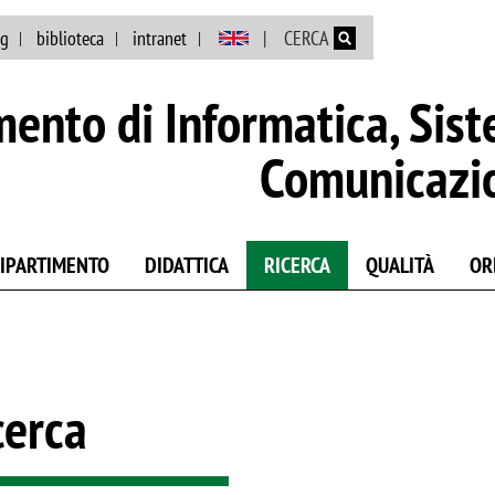
Salta al contenuto principale
ng
biblioteca
intranet
CERCA
mento di Informatica, Sist
Comunicazi
DIPARTIMENTO
DIDATTICA
RICERCA
QUALITÀ
OR
cerca