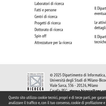
Laboratori di ricerca
Il Dipar
Fatti e persone
eventual
Centri di ricerca
Le attiv
Progetti di ricerca
dettagli
Dottorato di ricerca
Spin off
Il Dipar
tecniche
Attrezzature per la ricerca
© 2025 Dipartimento di Informatica,
Università degli Studi di Milano-Bico
Viale Sarca, 336 - 20126, Milano
Casella PEC:
ateneo.bicocca@pec.uni
Email Redazione Web:
redazioneweb
Questo sito utilizza cookie tecnici, propri e di terze parti, per gara
analizzare il traffico e, con il tuo consenso, cookie di profilazione 