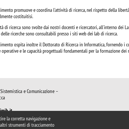
timento promuove e coordina l'attività di ricerca, nel rispetto della libert
mente costituitisi.
ità di ricerca sono svolte dai nostri docenti e ricercatori, all'interno dei La
 delle ricerche sono consultabili presso i siti web dei lab di ricerca.
timento ospita inoltre il Dottorato di Ricerca in Informatica, fornendo i co
 operative e le capacità progettuali fondamentali per la formazione dei n
 Sistemistica e Comunicazione –
cca
mib.it
.disco@unimib.it
ntire la corretta navigazione e
e altri strumenti di tracciamento