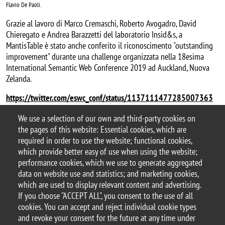
Flavio De Paoli.
Grazie al lavoro di Marco Cremaschi, Roberto Avogadro, David
Chieregato e Andrea Barazzetti del laboratorio Insid&s, a
MantisTable è stato anche conferito il riconoscimento "outstanding
improvement" durante una challenge organizzata nella 18esima
International Semantic Web Conference 2019 ad Auckland, Nuova
Zelanda.
https://twitter.com/eswc_conf/status/1137111477285007363
https://twitter.com/cremmarco/status/1189850176577392640
We use a selection of our own and third-party cookies on
Categoria news
the pages of this website: Essential cookies, which are
premi
required in order to use the website; functional cookies,
which provide better easy of use when using the website;
performance cookies, which we use to generate aggregated
data on website use and statistics; and marketing cookies,
which are used to display relevant content and advertising.
© 2025 University of Milano-Bicocca
If you choose "ACCEPT ALL", you consent to the use of all
Piazza dell'Ateneo Nuovo, 1 - 20126, Milan
cookies. You can accept and reject individual cookie types
PEC address:
ateneo.bicocca@pec.unimib.it
and revoke your consent for the future at any time under
P.I. 12621570154 |